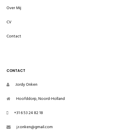
Over Mij
Portfolio
CV
Contact
CONTACT
Jordy Onken
Hoofddorp, Noord-Holland
+31 6 53 24 82 18
j.r.onken@gmail.com