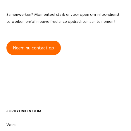
Samenwerken? Momenteel sta ik er voor open om
in loondienst
te werken en/of nieuwe freelance opdrachten aan te nemen !
Neem nu contact op
JORDYONKEN.COM
Home
Werk